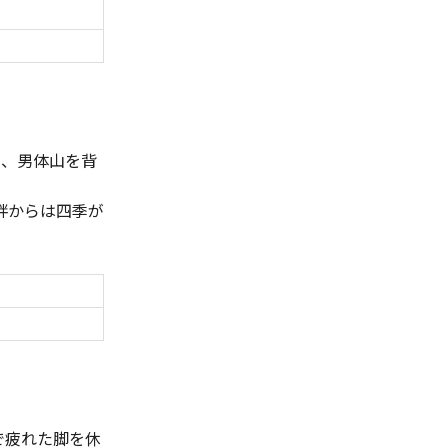
や、男体山を背
。
畔からは四季が
で疲れた脚を休