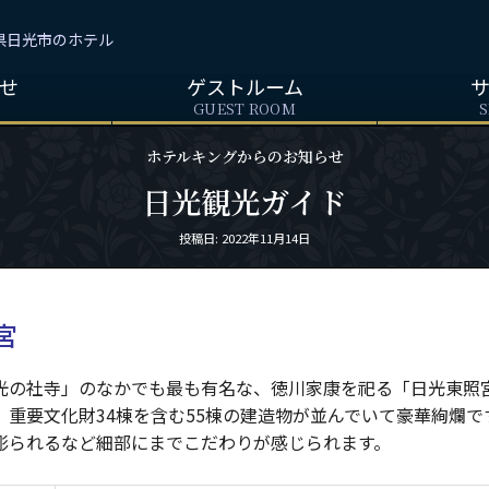
県日光市のホテル
せ
ゲストルーム
S
GUEST ROOM
S
ホテルキングからのお知らせ
日光観光ガイド
Posted
投稿日: 2022年11月14日
on
宮
光の社寺」のなかでも最も有名な、徳川家康を祀る「日光東照
、重要文化財34棟を含む55棟の建造物が並んでいて豪華絢爛で
彫られるなど細部にまでこだわりが感じられます。