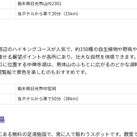
栃木県日光市山内2301
当ホテルから車で20分（15km）
周辺のハイキングコースが人気で、約350種の自生植物や野鳥
渡せる展望ポイントが各所にあり、壮大な自然を体感できます
口に位置する中禅寺湖は、男体山のふもとに広がるのどかな湖
遊覧船で景色を楽しむのもおすすめです。
栃木県日光市中宮祠
当ホテルから車で50分（38km）
湯
にある無料の足湯施設で、常に人で賑わうスポットです。散策