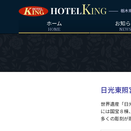
ホ
栃木
テ
ル
ホーム
お知ら
キ
HOME
NEW
ン
グ
日光東照
世界遺産「日
には国宝８棟
多くの彫刻が